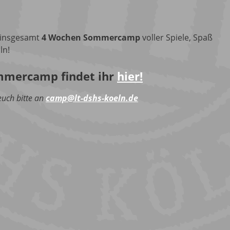
 insgesamt
4 Wochen Sommercamp
voller Spiele, Spaß
ln!
mmercamp findet ihr
hier!
uch bitte an
camp@lt-dshs-koeln.de