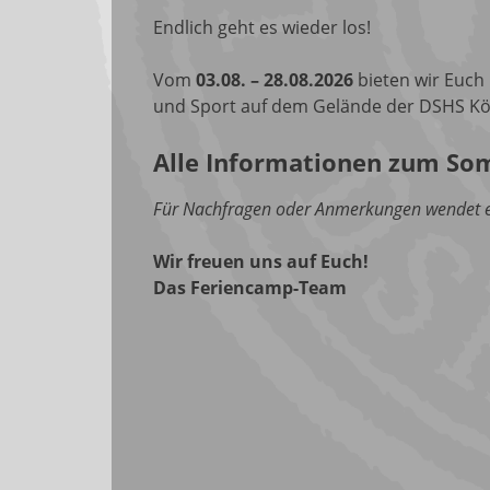
Endlich geht es wieder los!
Vom
03.08. – 28.08.2026
bieten wir Euch
und Sport auf dem Gelände der DSHS Kö
Alle Informationen zum So
Für Nachfragen oder Anmerkungen wendet e
Wir freuen uns auf Euch!
Das Feriencamp-Team