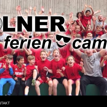
r
ncamps
NTAKT