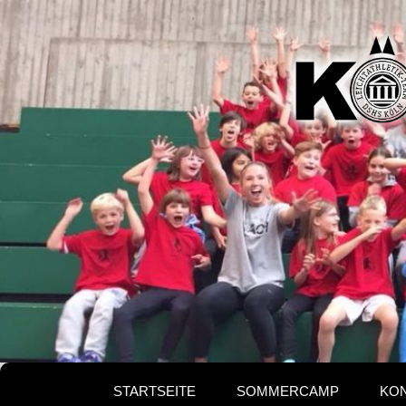
Kölne
Ferie
STARTSEITE
SOMMERCAMP
KO