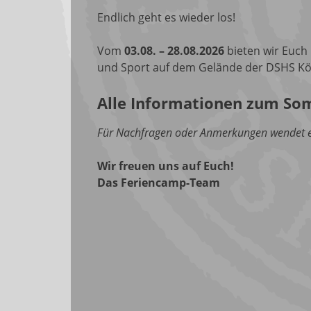
Endlich geht es wieder los!
Vom
03.08. – 28.08.2026
bieten wir Euch
und Sport auf dem Gelände der DSHS Kö
Alle Informationen zum So
Für Nachfragen oder Anmerkungen wendet e
Wir freuen uns auf Euch!
Das Feriencamp-Team