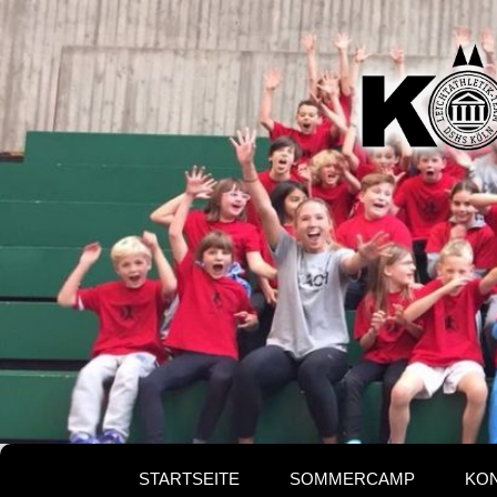
Kölne
Ferie
STARTSEITE
SOMMERCAMP
KO