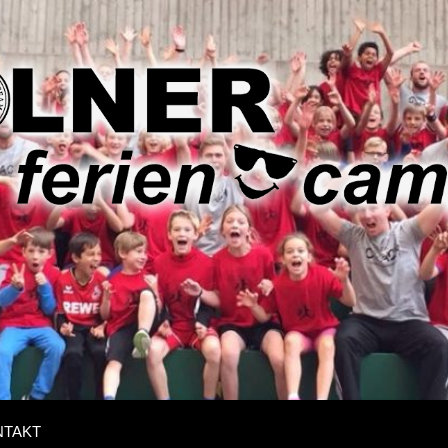
r
ncamps
NTAKT