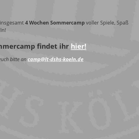
 insgesamt
4 Wochen Sommercamp
voller Spiele, Spaß
ln!
mmercamp findet ihr
hier!
uch bitte an
camp@lt-dshs-koeln.de