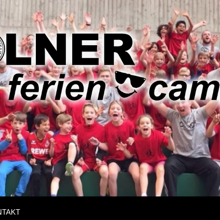
r
ncamps
NTAKT