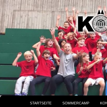
Kölne
Ferie
STARTSEITE
SOMMERCAMP
KO