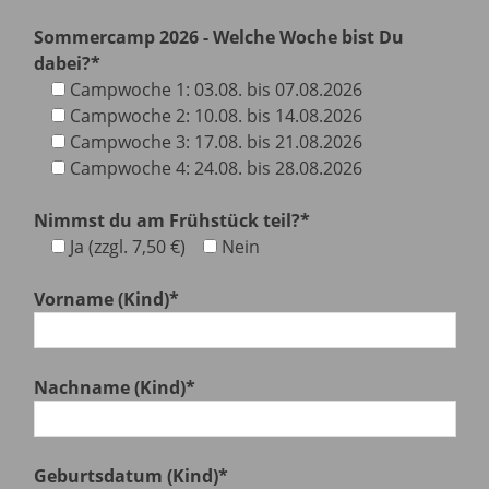
Sommercamp 2026 - Welche Woche bist Du
dabei?*
Campwoche 1: 03.08. bis 07.08.2026
Campwoche 2: 10.08. bis 14.08.2026
Campwoche 3: 17.08. bis 21.08.2026
Campwoche 4: 24.08. bis 28.08.2026
Nimmst du am Frühstück teil?*
Ja (zzgl. 7,50 €)
Nein
Vorname (Kind)*
Nachname (Kind)*
Geburtsdatum (Kind)*