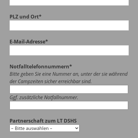
PLZ und Ort*
E-Mail-Adresse*
Notfalltelefonnummern*
Bitte geben Sie eine Nummer an, unter der sie während
der Campzeiten sicher erreichbar sind.
Ggf. zusätzliche Notfallnummer.
Partnerschaft zum LT DSHS