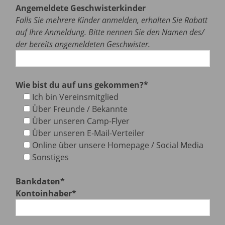
Angemeldete Geschwisterkinder
Falls Sie mehrere Kinder anmelden, erhalten Sie Rabatt
auf Ihre Anmeldung. Bitte nennen Sie den Namen des/
der bereits angemeldeten Geschwister.
Wie bist du auf uns gekommen?*
Ich bin Vereinsmitglied
Über Freunde / Bekannte
Über unseren Camp-Flyer
Über unseren E-Mail-Verteiler
Online über unsere Homepage / Social Media
Sonstiges
Bankdaten*
Kontoinhaber*