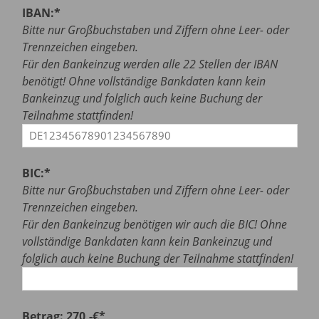
IBAN:*
Bitte nur Großbuchstaben und Ziffern ohne Leer- oder
Trennzeichen eingeben.
Für den Bankeinzug werden alle 22 Stellen der IBAN
benötigt! Ohne vollständige Bankdaten kann kein
Bankeinzug und folglich auch keine Buchung der
Teilnahme stattfinden!
BIC:*
Bitte nur Großbuchstaben und Ziffern ohne Leer- oder
Trennzeichen eingeben.
Für den Bankeinzug benötigen wir auch die BIC! Ohne
vollständige Bankdaten kann kein Bankeinzug und
folglich auch keine Buchung der Teilnahme stattfinden!
Betrag: 270,-€*